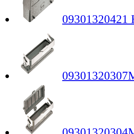
09301320421
09301320307
09301320304