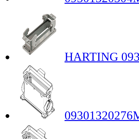
HARTING 093
09301320276