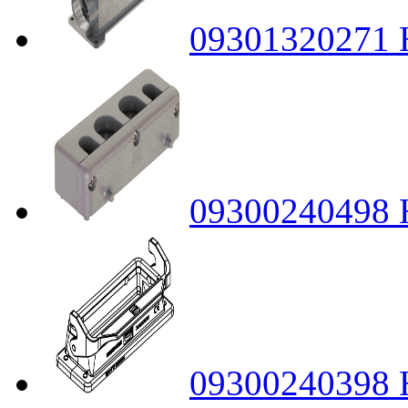
09301320271
09300240498 H
09300240398 