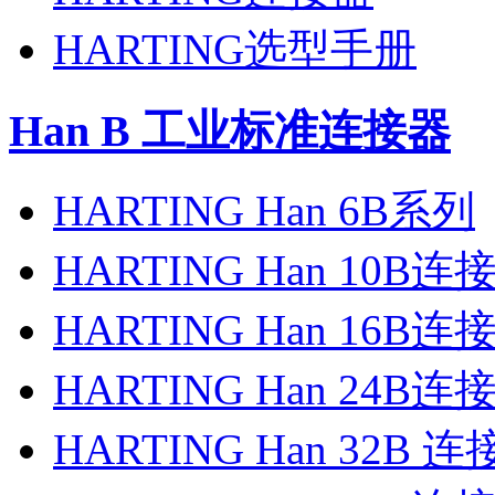
HARTING选型手册
Han B 工业标准连接器
HARTING Han 6B系列
HARTING Han 10B连
HARTING Han 16B连
HARTING Han 24B连
HARTING Han 32B 