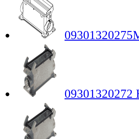
09301320275
09301320272