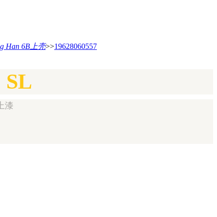
ing Han 6B上壳
>>
19628060557
 SL
未上漆