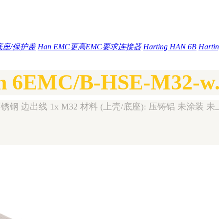
底座/保护盖
Han EMC更高EMC要求连接器
Harting HAN 6B
Hart
n 6EMC/B-HSE-M32-w.
锈钢 边出线 1x M32 材料 (上壳/底座): 压铸铝 未涂装 