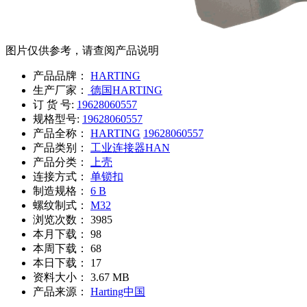
图片仅供参考，请查阅产品说明
产品品牌：
HARTING
生产厂家：
德国HARTING
订 货 号:
19628060557
规格型号:
19628060557
产品全称：
HARTING
19628060557
产品类别：
工业连接器HAN
产品分类：
上壳
连接方式：
单锁扣
制造规格：
6 B
螺纹制式：
M32
浏览次数：
3985
本月下载：
98
本周下载：
68
本日下载：
17
资料大小：
3.67 MB
产品来源：
Harting中国