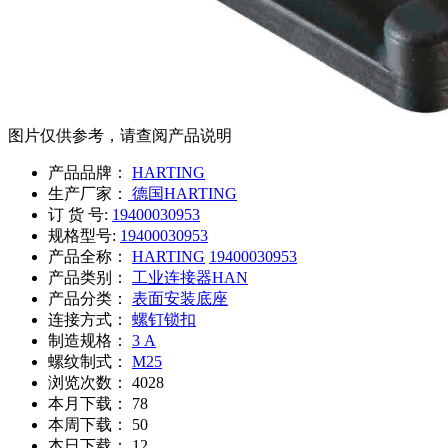
图片仅供参考，请查阅产品说明
产品品牌：
HARTING
生产厂家：
德国HARTING
订 货 号:
19400030953
规格型号:
19400030953
产品全称：
HARTING
19400030953
产品类别：
工业连接器HAN
产品分类：
表面安装底座
连接方式：
螺钉锁扣
制造规格：
3 A
螺纹制式：
M25
浏览次数：
4028
本月下载：
78
本周下载：
50
本日下载：
12