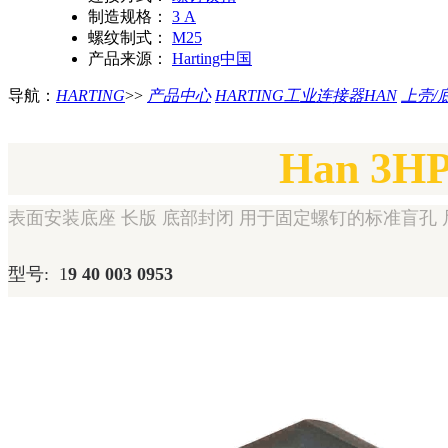
制造规格：
3 A
螺纹制式：
M25
产品来源：
Harting中国
导航：
HARTING
>>
产品中心
HARTING工业连接器HAN
上壳/
Han 3HPR
表面安装底座 长版 底部封闭 用于固定螺钉的标准盲孔 尺寸: 3 
型号: 1
9 40 003 0953