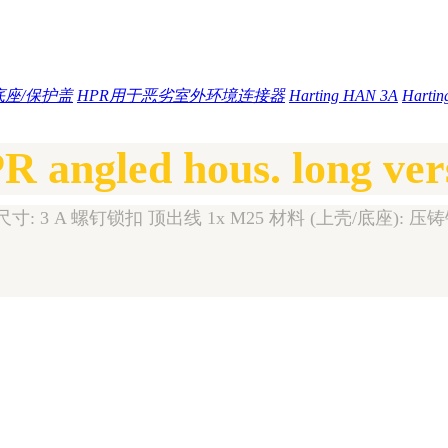
底座/保护盖
HPR用于恶劣室外环境连接器
Harting HAN 3A
Harti
 angled hous. long ve
A 螺钉锁扣 顶出线 1x M25 材料 (上壳/底座): 压铸锌